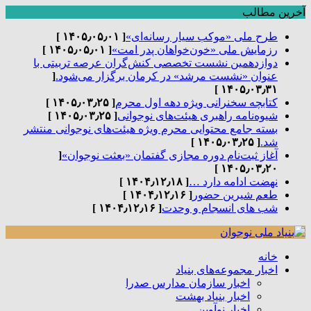
آخرین مطالب
طرح ملی «موکب سیار رسانه‌ای»
[ ۱۴۰۵٫۰۵٫۰۱ ]
رزمایش ملی «خون‌خواهان پدر امت»
[ ۱۴۰۵٫۰۵٫۰۱ ]
دوازدهمین نشست تخصصی کنش‌گران عرصه تربیتی با
عنوان «نشست مرشد» در کرمان برگزار می‌شود.
[
۱۴۰۵٫۰۳٫۳۱ ]
کتابچه سخنرانی ویژه دهه اول محرم
[ ۱۴۰۵٫۰۳٫۲۵ ]
شیوه‌نامه راهبری هیئت‌های نوجوانی
[ ۱۴۰۵٫۰۳٫۲۵ ]
بسته جامع محتوایی محرم ویژه هیئت‌های نوجوانی منتشر
شد.
[ ۱۴۰۵٫۰۳٫۲۵ ]
آغاز ثبت‌نام دوره مجازی گفتمان «بعثت نوجوان»
[
۱۴۰۵٫۰۳٫۲۰ ]
نهضت ادامه دارد …
[ ۱۴۰۴٫۱۲٫۱۸ ]
طعم شیرین حضور
[ ۱۴۰۴٫۱۲٫۱۶ ]
شب های انسجام و وحدت
[ ۱۴۰۴٫۱۲٫۱۶ ]
خانه
اخبار مجموعه‌های بنیاد
اخبار سازمان مدارس صدرا
اخبار بنیاد بهشت
اخبار نوآوین