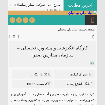
آخرین مطالب
طرح ملی «موکب سیار رسانه‌ای»
[
۱۴۰۵٫۰۵٫۰۱ ]
رزمایش ملی «خون‌خواهان پدر
امت»
[ ۱۴۰۵٫۰۵٫۰۱ ]
دوازدهمین نشست تخصصی کنش‌گران
صفحه نخست /
بنیاد ملی نوجوان
عرصه تربیتی با عنوان «نشست
مرشد» در کرمان برگزار می‌شود.
[
۱۴۰۵٫۰۳٫۳۱ ]
کارگاه انگیزشی و مشاوره تحصیلی –
کتابچه سخنرانی ویژه دهه اول
سازمان مدارس صدرا
محرم
[ ۱۴۰۵٫۰۳٫۲۵ ]
شیوه‌نامه راهبری هیئت‌های
نوجوانی
[ ۱۴۰۵٫۰۳٫۲۵ ]
اشتراک گذاری
30 آبان 1402
بسته جامع محتوایی محرم ویژه
هیئت‌های نوجوانی منتشر شد.
[
پایگاه اطلاع رسانی
کد مطلب : 1603
۱۴۰۵٫۰۳٫۲۵ ]
آغاز ثبت‌نام دوره مجازی گفتمان
کارگاه انگیزشی و مشاوره تحصیلی و آماده سازی دانش آموزان برای
«بعثت نوجوان»
[ ۱۴۰۵٫۰۳٫۲۰ ]
کنکور و امتحانات نهایی با حضور رتبه برتر های کشوری وصاحب مدال
نهضت ادامه دارد …
[ ۱۴۰۴٫۱۲٫۱۸ ]