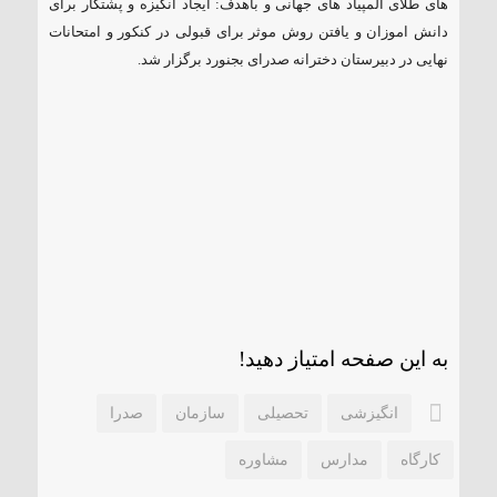
های طلای المپیاد های جهانی و باهدف: ایجاد انگیزه و پشتکار برای
دانش اموزان و یافتن روش موثر برای قبولی در کنکور و امتحانات
طعم شیرین حضور
[ ۱۴۰۴٫۱۲٫۱۶ ]
نهایی در دبیرستان دخترانه صدرای بجنورد برگزار شد.
شب های انسجام و وحدت
[
۱۴۰۴٫۱۲٫۱۶ ]
به این صفحه امتیاز دهید!
انگیزشی
تحصیلی
سازمان
صدرا
کارگاه
مدارس
مشاوره