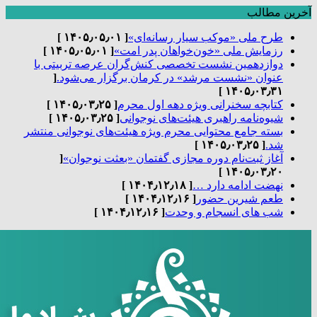
آخرین مطالب
طرح ملی «موکب سیار رسانه‌ای»
[ ۱۴۰۵٫۰۵٫۰۱ ]
رزمایش ملی «خون‌خواهان پدر امت»
[ ۱۴۰۵٫۰۵٫۰۱ ]
دوازدهمین نشست تخصصی کنش‌گران عرصه تربیتی با
عنوان «نشست مرشد» در کرمان برگزار می‌شود.
[
۱۴۰۵٫۰۳٫۳۱ ]
کتابچه سخنرانی ویژه دهه اول محرم
[ ۱۴۰۵٫۰۳٫۲۵ ]
شیوه‌نامه راهبری هیئت‌های نوجوانی
[ ۱۴۰۵٫۰۳٫۲۵ ]
بسته جامع محتوایی محرم ویژه هیئت‌های نوجوانی منتشر
شد.
[ ۱۴۰۵٫۰۳٫۲۵ ]
آغاز ثبت‌نام دوره مجازی گفتمان «بعثت نوجوان»
[
۱۴۰۵٫۰۳٫۲۰ ]
نهضت ادامه دارد …
[ ۱۴۰۴٫۱۲٫۱۸ ]
طعم شیرین حضور
[ ۱۴۰۴٫۱۲٫۱۶ ]
شب های انسجام و وحدت
[ ۱۴۰۴٫۱۲٫۱۶ ]