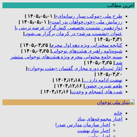
آخرین مطالب
طرح ملی «موکب سیار رسانه‌ای»
[ ۱۴۰۵٫۰۵٫۰۱ ]
رزمایش ملی «خون‌خواهان پدر امت»
[ ۱۴۰۵٫۰۵٫۰۱ ]
دوازدهمین نشست تخصصی کنش‌گران عرصه تربیتی با
عنوان «نشست مرشد» در کرمان برگزار می‌شود.
[
۱۴۰۵٫۰۳٫۳۱ ]
کتابچه سخنرانی ویژه دهه اول محرم
[ ۱۴۰۵٫۰۳٫۲۵ ]
شیوه‌نامه راهبری هیئت‌های نوجوانی
[ ۱۴۰۵٫۰۳٫۲۵ ]
بسته جامع محتوایی محرم ویژه هیئت‌های نوجوانی منتشر
شد.
[ ۱۴۰۵٫۰۳٫۲۵ ]
آغاز ثبت‌نام دوره مجازی گفتمان «بعثت نوجوان»
[
۱۴۰۵٫۰۳٫۲۰ ]
نهضت ادامه دارد …
[ ۱۴۰۴٫۱۲٫۱۸ ]
طعم شیرین حضور
[ ۱۴۰۴٫۱۲٫۱۶ ]
شب های انسجام و وحدت
[ ۱۴۰۴٫۱۲٫۱۶ ]
خانه
اخبار مجموعه‌های بنیاد
اخبار سازمان مدارس صدرا
اخبار بنیاد بهشت
اخبار نوآوین