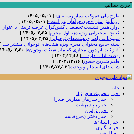
آخرین مطالب
طرح ملی «موکب سیار رسانه‌ای»
[ ۱۴۰۵٫۰۵٫۰۱ ]
رزمایش ملی «خون‌خواهان پدر امت»
[ ۱۴۰۵٫۰۵٫۰۱ ]
دوازدهمین نشست تخصصی کنش‌گران عرصه تربیتی با عنوان 
کتابچه سخنرانی ویژه دهه اول محرم
[ ۱۴۰۵٫۰۳٫۲۵ ]
شیوه‌نامه راهبری هیئت‌های نوجوانی
[ ۱۴۰۵٫۰۳٫۲۵ ]
بسته جامع محتوایی محرم ویژه هیئت‌های نوجوانی منتشر شد.
٫۰۳٫۲۵ ]
آغاز ثبت‌نام دوره مجازی گفتمان «بعثت نوجوان»
[ ۱۴۰۵٫۰۳٫۲۰ ]
نهضت ادامه دارد …
[ ۱۴۰۴٫۱۲٫۱۸ ]
طعم شیرین حضور
[ ۱۴۰۴٫۱۲٫۱۶ ]
شب های انسجام و وحدت
[ ۱۴۰۴٫۱۲٫۱۶ ]
خانه
اخبار مجموعه‌های بنیاد
اخبار سازمان مدارس صدرا
اخبار بنیاد بهشت
اخبار نوآوین
اخبار دختران‌حاج‌قاسم
اخبار استان‌ها
تجربه نگاری
ارسال خبر