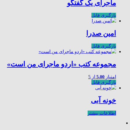
ماجرای یک گفتگو
بارگیری فایل
امین صدرا
بارگیری فایل
مجموعه کتب «اردو ماجرای من است»
امتیاز
5.00
از 5
بارگیری فایل
خونه آبی
اطلاعات بیشتر