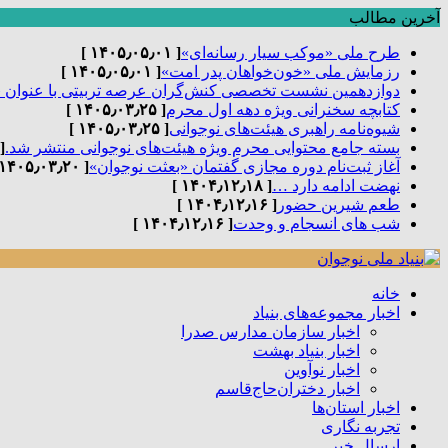
آخرین مطالب
طرح ملی «موکب سیار رسانه‌ای»
[ ۱۴۰۵٫۰۵٫۰۱ ]
رزمایش ملی «خون‌خواهان پدر امت»
[ ۱۴۰۵٫۰۵٫۰۱ ]
دوازدهمین نشست تخصصی کنش‌گران عرصه تربیتی با عنوان 
کتابچه سخنرانی ویژه دهه اول محرم
[ ۱۴۰۵٫۰۳٫۲۵ ]
شیوه‌نامه راهبری هیئت‌های نوجوانی
[ ۱۴۰۵٫۰۳٫۲۵ ]
بسته جامع محتوایی محرم ویژه هیئت‌های نوجوانی منتشر شد.
٫۰۳٫۲۵ ]
آغاز ثبت‌نام دوره مجازی گفتمان «بعثت نوجوان»
[ ۱۴۰۵٫۰۳٫۲۰ ]
نهضت ادامه دارد …
[ ۱۴۰۴٫۱۲٫۱۸ ]
طعم شیرین حضور
[ ۱۴۰۴٫۱۲٫۱۶ ]
شب های انسجام و وحدت
[ ۱۴۰۴٫۱۲٫۱۶ ]
خانه
اخبار مجموعه‌های بنیاد
اخبار سازمان مدارس صدرا
اخبار بنیاد بهشت
اخبار نوآوین
اخبار دختران‌حاج‌قاسم
اخبار استان‌ها
تجربه نگاری
ارسال خبر