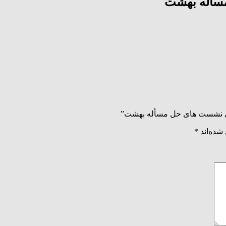
سأله بهشت
رای نشست های حل مسأله بهشت”
شده‌اند
*