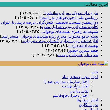
آخرین مطالب
طرح ملی «موکب سیار رسانه‌ای»
[ ۱۴۰۵٫۰۵٫۰۱ ]
رزمایش ملی «خون‌خواهان پدر امت»
[ ۱۴۰۵٫۰۵٫۰۱ ]
دوازدهمین نشست تخصصی کنش‌گران عرصه تربیتی با عنوان 
کتابچه سخنرانی ویژه دهه اول محرم
[ ۱۴۰۵٫۰۳٫۲۵ ]
شیوه‌نامه راهبری هیئت‌های نوجوانی
[ ۱۴۰۵٫۰۳٫۲۵ ]
بسته جامع محتوایی محرم ویژه هیئت‌های نوجوانی منتشر شد.
٫۰۳٫۲۵ ]
آغاز ثبت‌نام دوره مجازی گفتمان «بعثت نوجوان»
[ ۱۴۰۵٫۰۳٫۲۰ ]
نهضت ادامه دارد …
[ ۱۴۰۴٫۱۲٫۱۸ ]
طعم شیرین حضور
[ ۱۴۰۴٫۱۲٫۱۶ ]
شب های انسجام و وحدت
[ ۱۴۰۴٫۱۲٫۱۶ ]
خانه
اخبار مجموعه‌های بنیاد
اخبار سازمان مدارس صدرا
اخبار بنیاد بهشت
اخبار نوآوین
اخبار دختران‌حاج‌قاسم
اخبار استان‌ها
تجربه نگاری
ارسال خبر