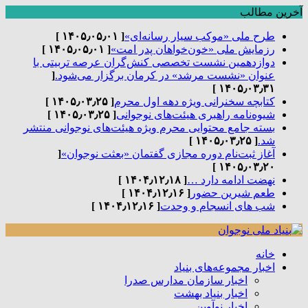
آخرین مطالب
طرح ملی «موکب سیار رسانه‌ای»
[ ۱۴۰۵٫۰۵٫۰۱ ]
رزمایش ملی «خون‌خواهان پدر امت»
[ ۱۴۰۵٫۰۵٫۰۱ ]
دوازدهمین نشست تخصصی کنش‌گران عرصه تربیتی با
عنوان «نشست مرشد» در کرمان برگزار می‌شود.
[
۱۴۰۵٫۰۳٫۳۱ ]
کتابچه سخنرانی ویژه دهه اول محرم
[ ۱۴۰۵٫۰۳٫۲۵ ]
شیوه‌نامه راهبری هیئت‌های نوجوانی
[ ۱۴۰۵٫۰۳٫۲۵ ]
بسته جامع محتوایی محرم ویژه هیئت‌های نوجوانی منتشر
شد.
[ ۱۴۰۵٫۰۳٫۲۵ ]
آغاز ثبت‌نام دوره مجازی گفتمان «بعثت نوجوان»
[
۱۴۰۵٫۰۳٫۲۰ ]
نهضت ادامه دارد …
[ ۱۴۰۴٫۱۲٫۱۸ ]
طعم شیرین حضور
[ ۱۴۰۴٫۱۲٫۱۶ ]
شب های انسجام و وحدت
[ ۱۴۰۴٫۱۲٫۱۶ ]
خانه
اخبار مجموعه‌های بنیاد
اخبار سازمان مدارس صدرا
اخبار بنیاد بهشت
اخبار نوآوین