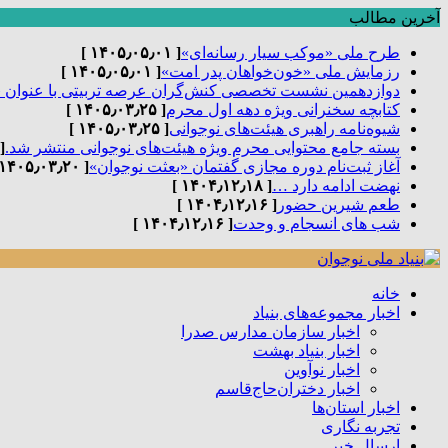
آخرین مطالب
طرح ملی «موکب سیار رسانه‌ای»
[ ۱۴۰۵٫۰۵٫۰۱ ]
رزمایش ملی «خون‌خواهان پدر امت»
[ ۱۴۰۵٫۰۵٫۰۱ ]
دوازدهمین نشست تخصصی کنش‌گران عرصه تربیتی با عنوان 
کتابچه سخنرانی ویژه دهه اول محرم
[ ۱۴۰۵٫۰۳٫۲۵ ]
شیوه‌نامه راهبری هیئت‌های نوجوانی
[ ۱۴۰۵٫۰۳٫۲۵ ]
بسته جامع محتوایی محرم ویژه هیئت‌های نوجوانی منتشر شد.
٫۰۳٫۲۵ ]
آغاز ثبت‌نام دوره مجازی گفتمان «بعثت نوجوان»
[ ۱۴۰۵٫۰۳٫۲۰ ]
نهضت ادامه دارد …
[ ۱۴۰۴٫۱۲٫۱۸ ]
طعم شیرین حضور
[ ۱۴۰۴٫۱۲٫۱۶ ]
شب های انسجام و وحدت
[ ۱۴۰۴٫۱۲٫۱۶ ]
خانه
اخبار مجموعه‌های بنیاد
اخبار سازمان مدارس صدرا
اخبار بنیاد بهشت
اخبار نوآوین
اخبار دختران‌حاج‌قاسم
اخبار استان‌ها
تجربه نگاری
ارسال خبر