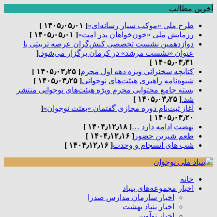
آخرین مطالب
طرح ملی «موکب سیار رسانه‌ای»
[ ۱۴۰۵٫۰۵٫۰۱ ]
رزمایش ملی «خون‌خواهان پدر امت»
[ ۱۴۰۵٫۰۵٫۰۱ ]
دوازدهمین نشست تخصصی کنش‌گران عرصه تربیتی با
عنوان «نشست مرشد» در کرمان برگزار می‌شود.
[
۱۴۰۵٫۰۳٫۳۱ ]
کتابچه سخنرانی ویژه دهه اول محرم
[ ۱۴۰۵٫۰۳٫۲۵ ]
شیوه‌نامه راهبری هیئت‌های نوجوانی
[ ۱۴۰۵٫۰۳٫۲۵ ]
بسته جامع محتوایی محرم ویژه هیئت‌های نوجوانی منتشر
شد.
[ ۱۴۰۵٫۰۳٫۲۵ ]
آغاز ثبت‌نام دوره مجازی گفتمان «بعثت نوجوان»
[
۱۴۰۵٫۰۳٫۲۰ ]
نهضت ادامه دارد …
[ ۱۴۰۴٫۱۲٫۱۸ ]
طعم شیرین حضور
[ ۱۴۰۴٫۱۲٫۱۶ ]
شب های انسجام و وحدت
[ ۱۴۰۴٫۱۲٫۱۶ ]
خانه
اخبار مجموعه‌های بنیاد
اخبار سازمان مدارس صدرا
اخبار بنیاد بهشت
اخبار نوآوین